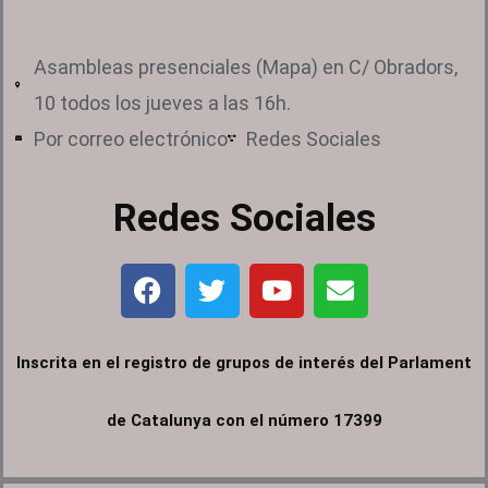
Asambleas presenciales (Mapa) en C/ Obradors,
10 todos los jueves a las 16h.
Por correo electrónico
Redes Sociales
Redes Sociales
F
T
Y
E
a
w
o
n
c
i
u
v
e
t
t
e
Inscrita en el registro de grupos de interés del Parlament
b
t
u
l
o
e
b
o
de Catalunya con el número 17399
o
r
e
p
k
e