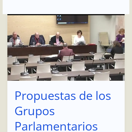
Propuestas
de
los
Grupos
Parlamentarios
05/12/2023
Propuestas de los
Grupos
Parlamentarios