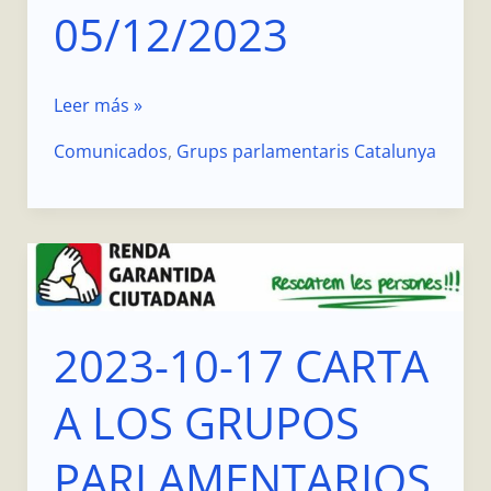
05/12/2023
Leer más »
Comunicados
,
Grups parlamentaris Catalunya
2023-
10-
17
2023-10-17 CARTA
CARTA
A
A LOS GRUPOS
LOS
GRUPOS
PARLAMENTARIOS
PARLAMENTARIOS