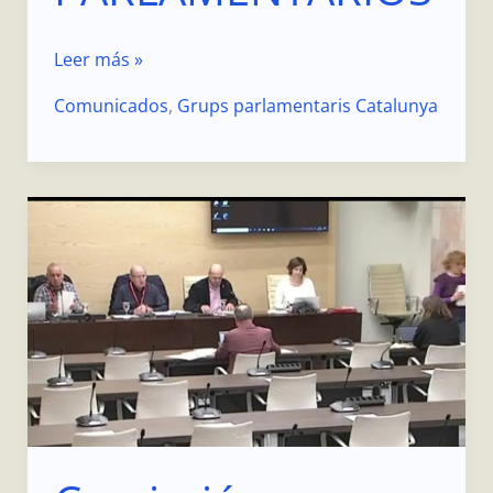
Leer más »
Comunicados
,
Grups parlamentaris Catalunya
Comissió
seguiment
RGC
al
Parlament
de
Catalunya
03-
12-