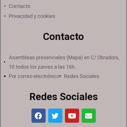
Contacto
Privacidad y cookies
Contacto
Asambleas presenciales (Mapa) en C/ Obradors,
10 todos los jueves a las 16h.
Por correo electrónico
Redes Sociales
Redes Sociales
F
T
Y
E
a
w
o
n
c
i
u
v