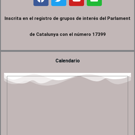
a
w
o
n
c
i
u
v
e
t
t
e
Inscrita en el registro de grupos de interés del Parlament
b
t
u
l
o
e
b
o
de Catalunya con el número 17399
o
r
e
p
k
e
Calendario