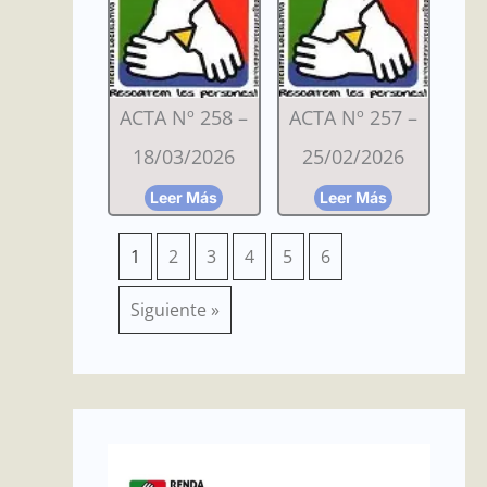
ACTA Nº 258 –
ACTA Nº 257 –
18/03/2026
25/02/2026
Leer Más
Leer Más
1
2
3
4
5
6
Siguiente »