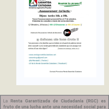
La
Renta Garantizada de Ciudadanía (RGC) es
fruto de una lucha ante una necesidad social para