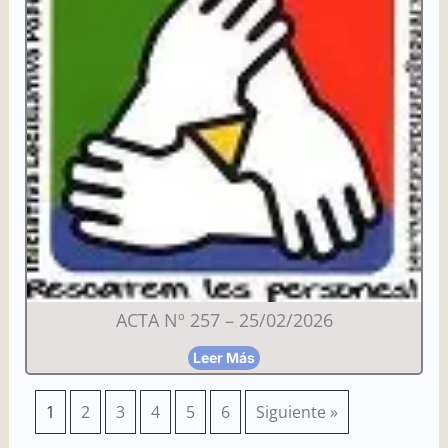
ACTA Nº 257 – 25/02/2026
Leer Más
1
2
3
4
5
6
Siguiente »