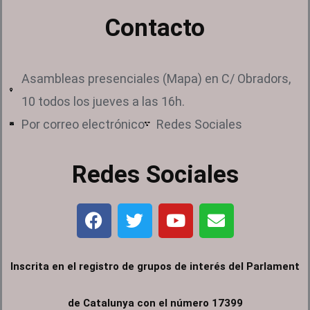
Contacto
Asambleas presenciales (Mapa) en C/ Obradors,
10 todos los jueves a las 16h.
Por correo electrónico
Redes Sociales
Redes Sociales
F
T
Y
E
a
w
o
n
c
i
u
v
e
t
t
e
Inscrita en el registro de grupos de interés del Parlament
b
t
u
l
o
e
b
o
de Catalunya con el número 17399