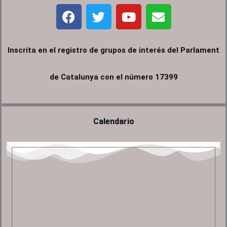
F
T
Y
E
a
w
o
n
c
i
u
v
e
t
t
e
Inscrita en el registro de grupos de interés del Parlament
b
t
u
l
o
e
b
o
de Catalunya con el número 17399
o
r
e
p
k
e
Calendario