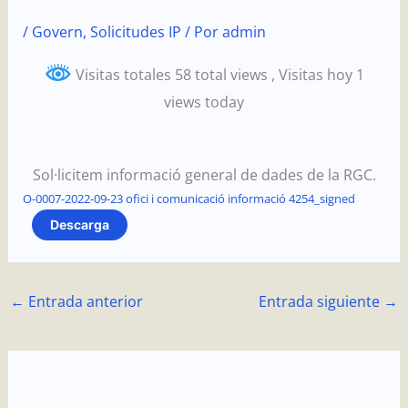
Ir
/
Govern
,
Solicitudes IP
/ Por
admin
al
contenido
Visitas totales 58 total views
, Visitas hoy 1
views today
Sol·licitem informació general de dades de la RGC.
O-0007-2022-09-23 ofici i comunicació informació 4254_signed
Descarga
←
Entrada anterior
Entrada siguiente
→