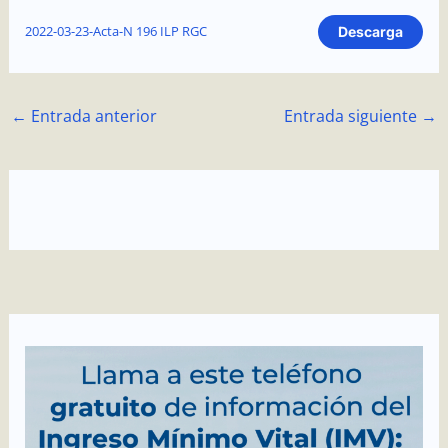
2022-03-23-Acta-N 196 ILP RGC
Descarga
←
Entrada anterior
Entrada siguiente
→