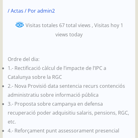
Ir
/
Actas
/ Por
admin2
al
contenido
Visitas totales 67 total views
, Visitas hoy 1
views today
Ordre del dia:
1.- Rectificació càlcul de l’impacte de l’IPC a
Catalunya sobre la RGC
2.- Nova Provisió data sentencia recurs contenciós
administratiu sobre informació pública
3.- Proposta sobre campanya en defensa
recuperació poder adquisitiu salaris, pensions, RGC,
etc.
4.- Reforçament punt assessorament presencial