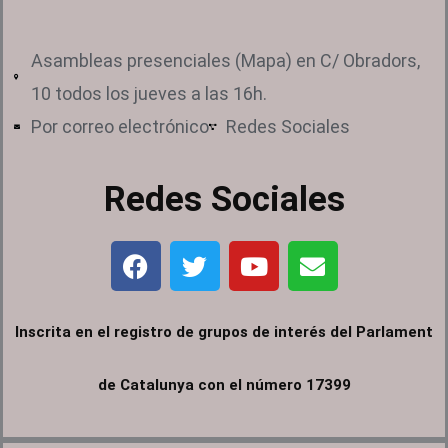
Asambleas presenciales (Mapa) en C/ Obradors,
10 todos los jueves a las 16h.
Por correo electrónico
Redes Sociales
Redes Sociales
F
T
Y
E
a
w
o
n
c
i
u
v
e
t
t
e
Inscrita en el registro de grupos de interés del Parlament
b
t
u
l
o
e
b
o
de Catalunya con el número 17399
o
r
e
p
k
e