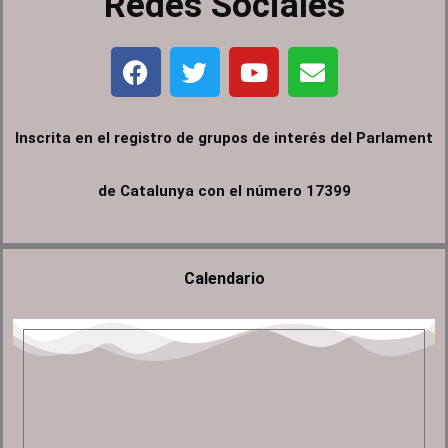
Redes Sociales
F
T
Y
E
a
w
o
n
c
i
u
v
e
t
t
e
Inscrita en el registro de grupos de interés del Parlament
b
t
u
l
o
e
b
o
de Catalunya con el número 17399
o
r
e
p
k
e
Calendario