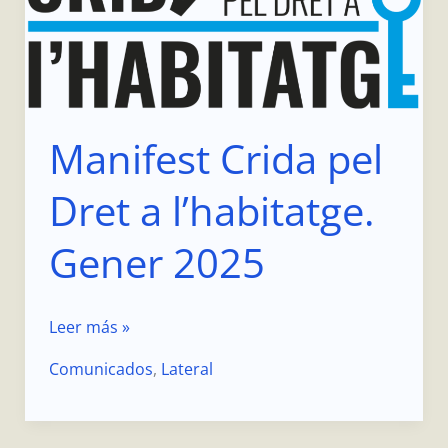
a
l’habitatge.
Gener
2025
Manifest Crida pel
Dret a l’habitatge.
Gener 2025
Leer más »
Comunicados
,
Lateral