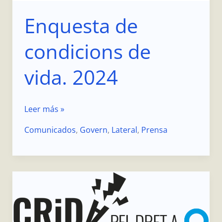
Enquesta de
condicions de
vida. 2024
Leer más »
Comunicados
,
Govern
,
Lateral
,
Prensa
Manifest
Crida
pel
Dret