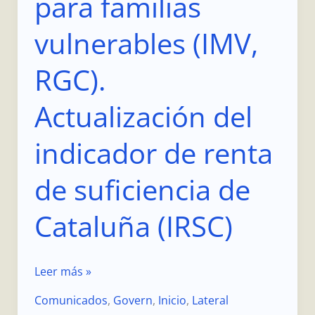
para familias
de
suficiencia
vulnerables (IMV,
de
Cataluña
RGC).
(IRSC)
Actualización del
indicador de renta
de suficiencia de
Cataluña (IRSC)
Leer más »
Comunicados
,
Govern
,
Inicio
,
Lateral