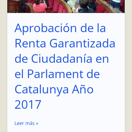
Ciudadanía
en
el
Aprobación de la
Parlament
de
Renta Garantizada
Catalunya
Año
de Ciudadanía en
2017
el Parlament de
Catalunya Año
2017
Leer más »