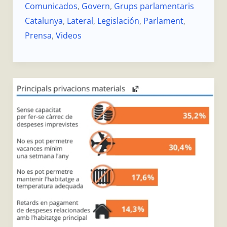
Comunicados
,
Govern
,
Grups parlamentaris
Catalunya
,
Lateral
,
Legislación
,
Parlament
,
Prensa
,
Videos
Enquesta
de
condicions
de
vida.
2024