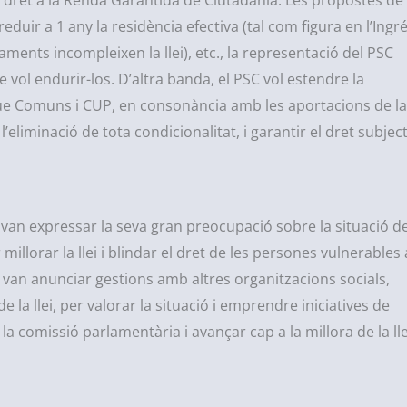
tenir dret a la Renda Garantida de Ciutadania. Les propostes de
reduir a 1 any la residència efectiva (tal com figura en l’Ingr
ents incompleixen la llei), etc., la representació del PSC
 vol endurir-los. D’altra banda, el PSC vol estendre la
 que Comuns i CUP, en consonància amb les aportacions de la
iminació de tota condicionalitat, i garantir el dret subjec
an expressar la seva gran preocupació sobre la situació d
illorar la llei i blindar el dret de les persones vulnerables 
 van anunciar gestions amb altres organitzacions socials,
la llei, per valorar la situació i emprendre iniciatives de
la comissió parlamentària i avançar cap a la millora de la lle