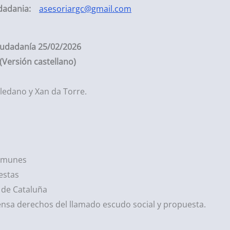
dadania:
asesoriargc@gmail.com
iudadanía 25
/02/2026
(Versión castellano)
oledano y Xan da Torre.
Comunes
estas
 de Cataluña
ensa derechos del llamado escudo social y propuesta.