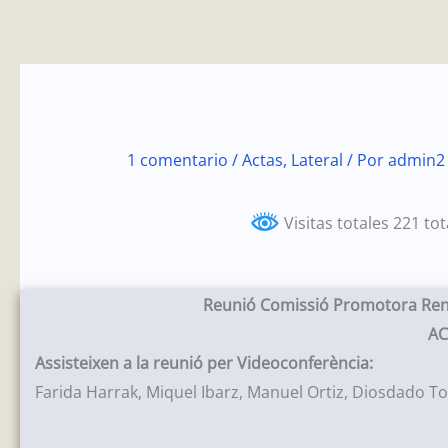
Ir
al
contenido
1 comentario
/
Actas
,
Lateral
/ Por
admin2
Visitas totales 221 to
Reunió Comissió Promotora Ren
AC
Assisteixen a la reunió per Videoconferència:
Farida Harrak, Miquel Ibarz, Manuel Ortiz, Diosdado To