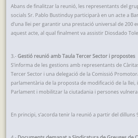
Abans de finalitzar la reunió, les representants del g
socials Sr. Pablo Bustinduy participarà en un acte a Bar
d’una llei per garantir una prestació universal de 200
aquest acte, al qual finalment va assistir Diosdado Tol
3.-
Gestió reunió amb Taula Tercer Sector i propostes
S’informa de les gestions amb representants de Càritas
Tercer Sector i una delegació de la Comissió Promotora 
parlamentària de la proposta de modificació de la llei, i 
Parlament i mobilitzar la ciutadania i persones vulnerab
En principi, s’acorda tenir la reunió a partir del dilluns
4.-
Documents demanat a Sindicatura de Greuges de C