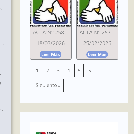
és
ACTA Nº 258 –
ACTA Nº 257 –
18/03/2026
25/02/2026
tiu
Leer Más
Leer Más
1
2
3
4
5
6
e
a
Siguiente »
i,