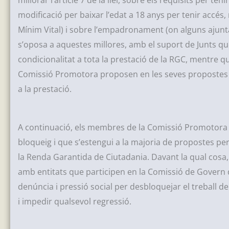
millorar l’article 7 de la llei, sobre els requisits per 
modificació per baixar l’edat a 18 anys per tenir accés, 
Mínim Vital) i sobre l’empadronament (on alguns ajuntam
s’oposa a aquestes millores, amb el suport de Junts que
condicionalitat a tota la prestació de la RGC, mentre
Comissió Promotora proposen en les seves propostes l’el
a la prestació.
A continuació, els membres de la Comissió Promotora v
bloqueig i que s’estengui a la majoria de propostes per m
la Renda Garantida de Ciutadania. Davant la qual cosa,
amb entitats que participen en la Comissió de Govern de 
denúncia i pressió social per desbloquejar el treball de 
i impedir qualsevol regressió.