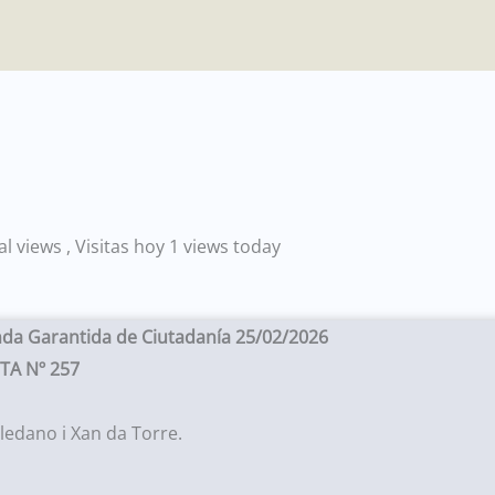
tal views
, Visitas hoy 1 views today
da Garantida de Ciutadanía 25/02/2026
TA Nº 257
ledano i Xan da Torre.