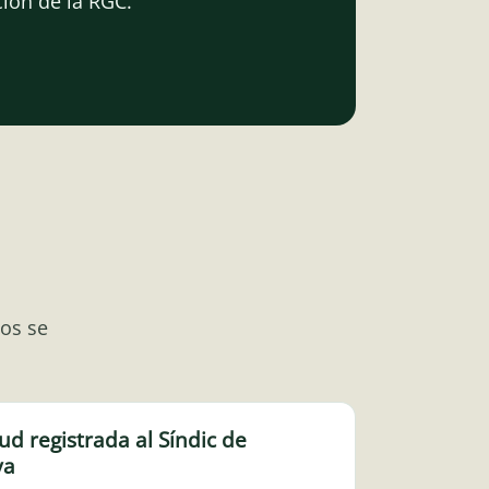
ión de la RGC.
tos se
ud registrada al Síndic de
ya