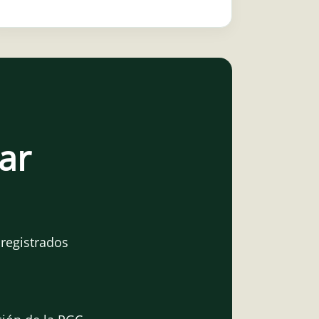
jar
 registrados