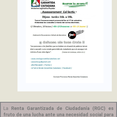
La
Renta Garantizada de Ciudadanía (RGC) es
fruto de una lucha ante una necesidad social para