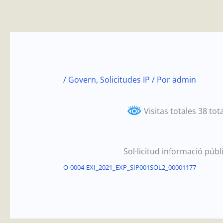
Ir
al
contenido
/
Govern
,
Solicitudes IP
/ Por
admin
Visitas totales 38 tot
Sol·licitud informació pú
O-0004-EXI_2021_EXP_SIP001SOL2_00001177