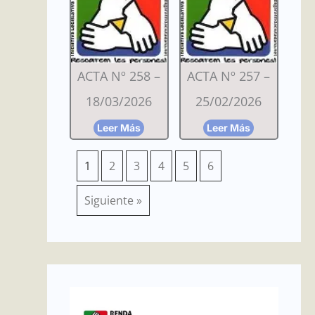
ACTA Nº 258 –
ACTA Nº 257 –
18/03/2026
25/02/2026
Leer Más
Leer Más
1
2
3
4
5
6
Siguiente »