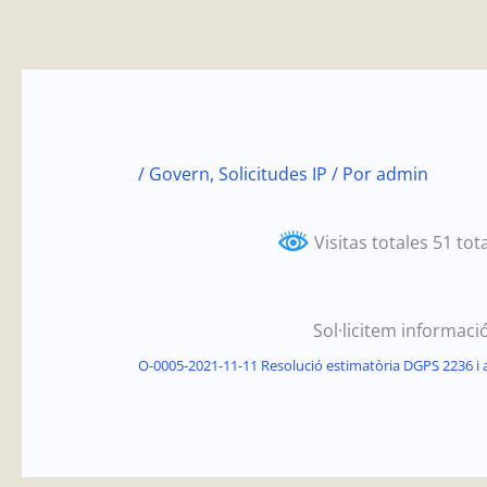
Ir
al
contenido
/
Govern
,
Solicitudes IP
/ Por
admin
Visitas totales 51 tot
Sol·licitem informaci
O-0005-2021-11-11 Resolució estimatòria DGPS 2236 i