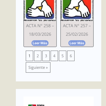
ACTA Nº 258 –
ACTA Nº 257 –
18/03/2026
25/02/2026
Leer Más
Leer Más
1
2
3
4
5
6
Siguiente »