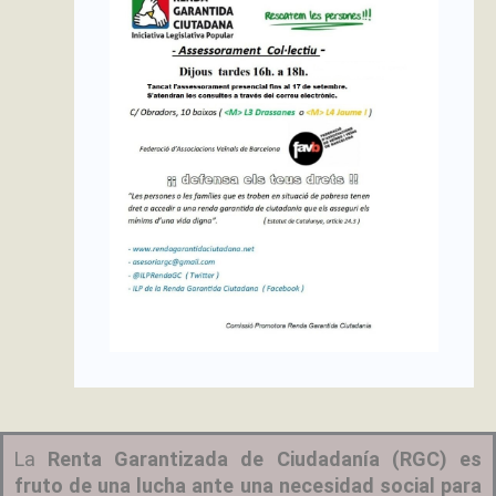
La
Renta Garantizada de Ciudadanía (RGC) es
fruto de una lucha ante una necesidad social para