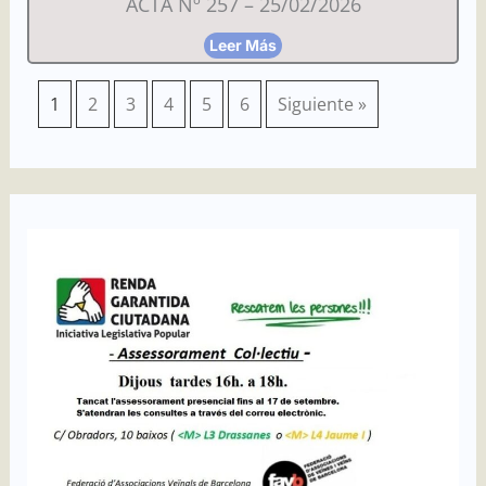
ACTA Nº 257 – 25/02/2026
Leer Más
1
2
3
4
5
6
Siguiente »