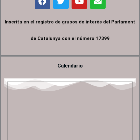
a
w
o
n
c
i
u
v
e
t
t
e
Inscrita en el registro de grupos de interés del Parlament
b
t
u
l
o
e
b
o
de Catalunya con el número 17399
o
r
e
p
k
e
Calendario