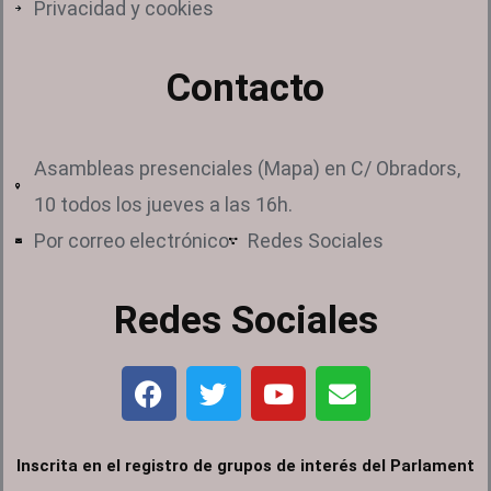
Privacidad y cookies
Contacto
Asambleas presenciales (Mapa) en C/ Obradors,
10 todos los jueves a las 16h.
Por correo electrónico
Redes Sociales
Redes Sociales
F
T
Y
E
a
w
o
n
c
i
u
v
e
t
t
e
Inscrita en el registro de grupos de interés del Parlament
b
t
u
l