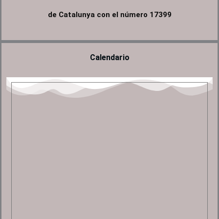
o
e
b
o
de Catalunya con el número 17399
o
r
e
p
k
e
Calendario